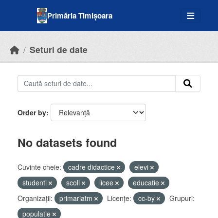
Skip to main content
Primăria Timișoara
Seturi de date
Order by
No datasets found
Cuvinte cheie:
cadre didactice
elevi
studenti
scoli
licee
educatie
Organizații:
primariatm
Licenţe:
cc-by
Grupuri:
populatie