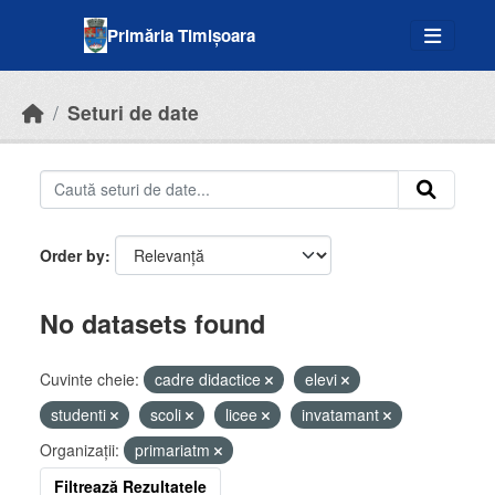
Skip to main content
Primăria Timișoara
Seturi de date
Order by
No datasets found
Cuvinte cheie:
cadre didactice
elevi
studenti
scoli
licee
invatamant
Organizații:
primariatm
Filtrează Rezultatele