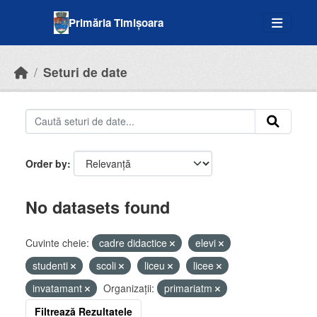
Skip to main content
Primăria Timișoara
Seturi de date
Order by
No datasets found
Cuvinte cheie:
cadre didactice
elevi
studenti
scoli
liceu
licee
invatamant
Organizații:
primariatm
Filtrează Rezultatele