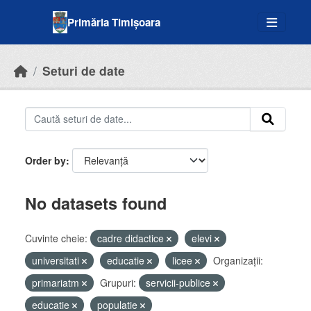
Skip to main content
Primăria Timișoara
Seturi de date
Order by
No datasets found
Cuvinte cheie:
cadre didactice
elevi
universitati
educatie
licee
Organizații:
primariatm
Grupuri:
servicii-publice
educatie
populatie