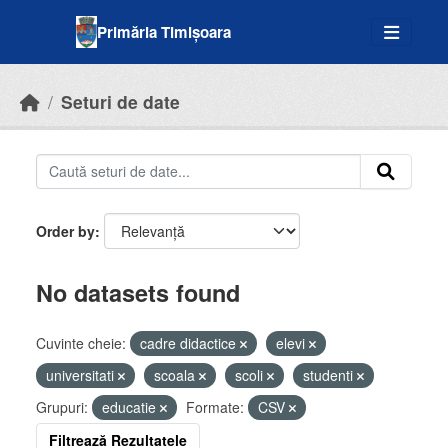
Skip to main content
Primăria Timișoara
Seturi de date
Order by
No datasets found
Cuvinte cheie:
cadre didactice
elevi
universitati
scoala
scoli
studenti
Grupuri:
educatie
Formate:
CSV
Filtrează Rezultatele