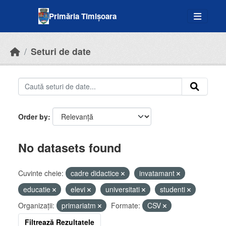
Skip to main content
Primăria Timișoara
Seturi de date
Order by
No datasets found
Cuvinte cheie:
cadre didactice
invatamant
educatie
elevi
universitati
studenti
Organizații:
primariatm
Formate:
CSV
Filtrează Rezultatele