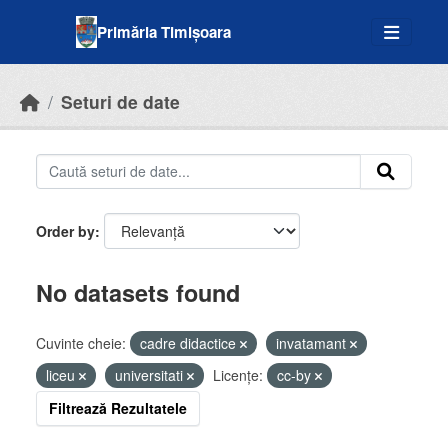
Skip to main content
Primăria Timișoara
Seturi de date
Order by
No datasets found
Cuvinte cheie:
cadre didactice
invatamant
liceu
universitati
Licenţe:
cc-by
Filtrează Rezultatele