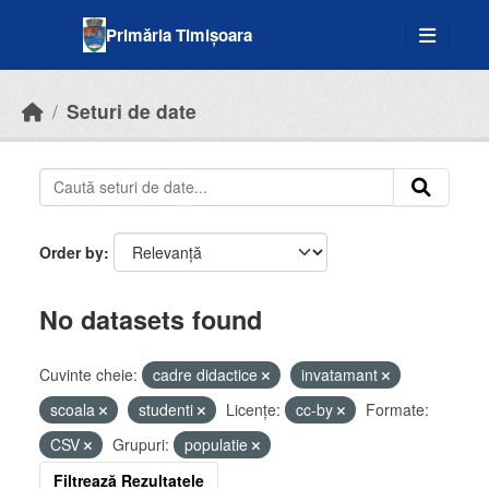
Skip to main content
Primăria Timișoara
Seturi de date
Order by
No datasets found
Cuvinte cheie:
cadre didactice
invatamant
scoala
studenti
Licenţe:
cc-by
Formate:
CSV
Grupuri:
populatie
Filtrează Rezultatele