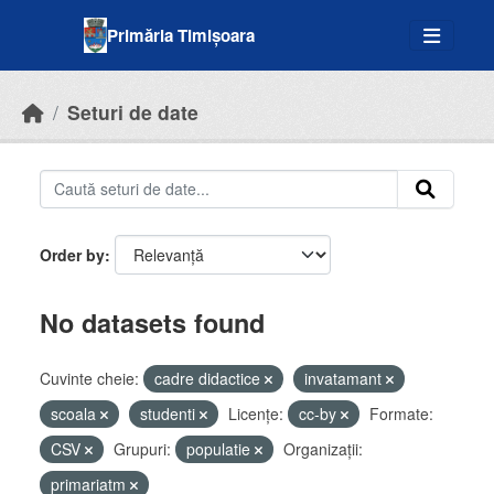
Skip to main content
Primăria Timișoara
Seturi de date
Order by
No datasets found
Cuvinte cheie:
cadre didactice
invatamant
scoala
studenti
Licenţe:
cc-by
Formate:
CSV
Grupuri:
populatie
Organizații:
primariatm