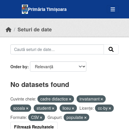
Skip to main content
Primăria Timișoara
Seturi de date
Order by
No datasets found
Cuvinte cheie:
cadre didactice
invatamant
scoala
studenti
liceu
Licenţe:
cc-by
Formate:
CSV
Grupuri:
populatie
Filtrează Rezultatele