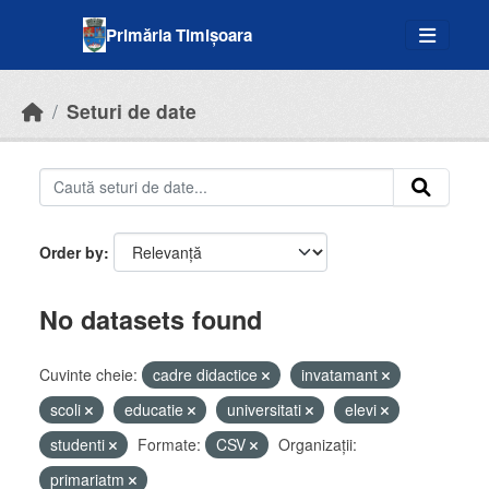
Skip to main content
Primăria Timișoara
Seturi de date
Order by
No datasets found
Cuvinte cheie:
cadre didactice
invatamant
scoli
educatie
universitati
elevi
studenti
Formate:
CSV
Organizații:
primariatm