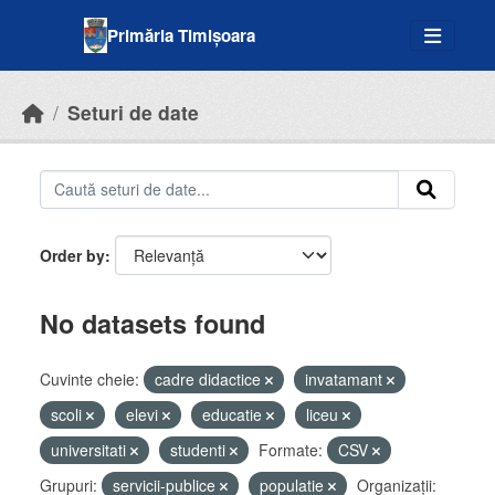
Skip to main content
Primăria Timișoara
Seturi de date
Order by
No datasets found
Cuvinte cheie:
cadre didactice
invatamant
scoli
elevi
educatie
liceu
universitati
studenti
Formate:
CSV
Grupuri:
servicii-publice
populatie
Organizații: