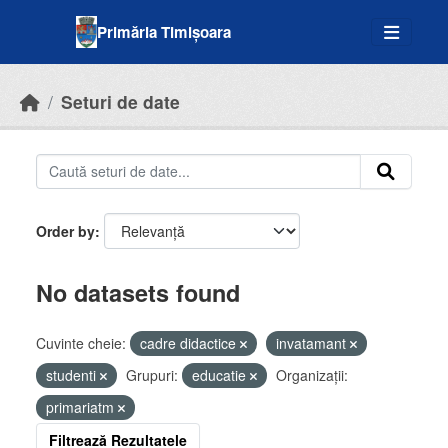
Skip to main content
Primăria Timișoara
Seturi de date
Order by
No datasets found
Cuvinte cheie:
cadre didactice
invatamant
studenti
Grupuri:
educatie
Organizații:
primariatm
Filtrează Rezultatele