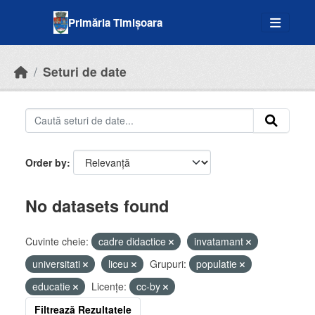
Skip to main content
Primăria Timișoara
Seturi de date
Order by
No datasets found
Cuvinte cheie:
cadre didactice
invatamant
universitati
liceu
Grupuri:
populatie
educatie
Licenţe:
cc-by
Filtrează Rezultatele