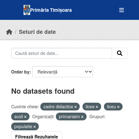
Skip to main content
Primăria Timișoara
Seturi de date
Order by
No datasets found
Cuvinte cheie:
cadre didactice
licee
liceu
scoli
Organizații:
primariatm
Grupuri:
populatie
Filtrează Rezultatele