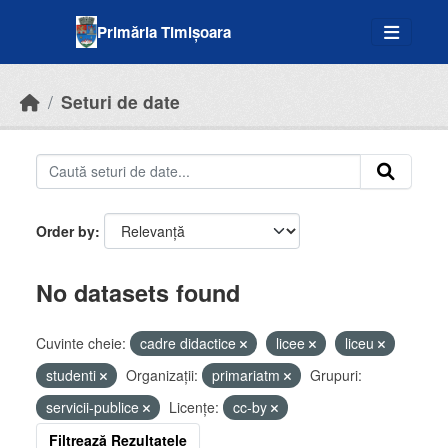
Skip to main content
Primăria Timișoara
Seturi de date
Order by
No datasets found
Cuvinte cheie:
cadre didactice
licee
liceu
studenti
Organizații:
primariatm
Grupuri:
servicii-publice
Licenţe:
cc-by
Filtrează Rezultatele