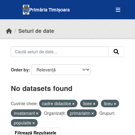
Skip to main content
Primăria Timișoara
Seturi de date
Order by
No datasets found
Cuvinte cheie:
cadre didactice
licee
liceu
invatamant
Organizații:
primariatm
Grupuri:
populatie
Filtrează Rezultatele