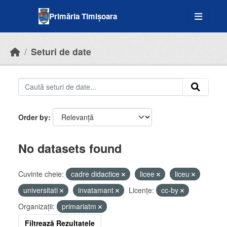
Skip to main content
Primăria Timișoara
Seturi de date
Order by
No datasets found
Cuvinte cheie:
cadre didactice
licee
liceu
universitati
invatamant
Licenţe:
cc-by
Organizații:
primariatm
Filtrează Rezultatele