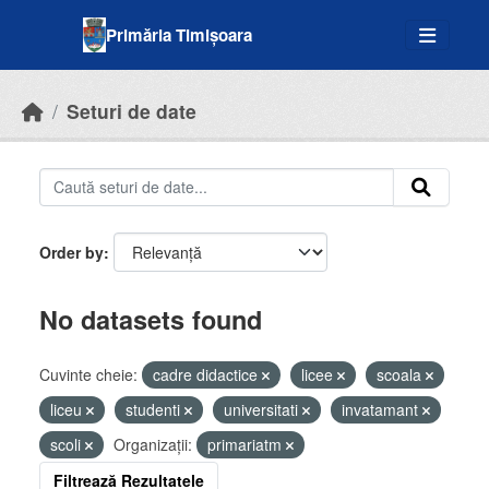
Skip to main content
Primăria Timișoara
Seturi de date
Order by
No datasets found
Cuvinte cheie:
cadre didactice
licee
scoala
liceu
studenti
universitati
invatamant
scoli
Organizații:
primariatm
Filtrează Rezultatele