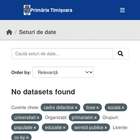
Skip to main content
Primăria Timișoara
Seturi de date
Order by
No datasets found
Cuvinte cheie:
cadre didactice
licee
scoala
universitati
Organizații:
primariatm
Grupuri:
populatie
educatie
servicii-publice
Licenţe:
cc-by