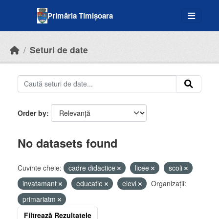
Skip to main content
Primăria Timișoara
Seturi de date
Order by
No datasets found
Cuvinte cheie:
cadre didactice
licee
scoli
invatamant
educatie
elevi
Organizații:
primariatm
Filtrează Rezultatele