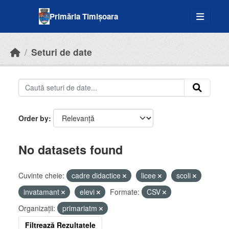
Skip to main content
Primăria Timișoara
Seturi de date
Order by
No datasets found
Cuvinte cheie:
cadre didactice
licee
scoli
invatamant
elevi
Formate:
CSV
Organizații:
primariatm
Filtrează Rezultatele