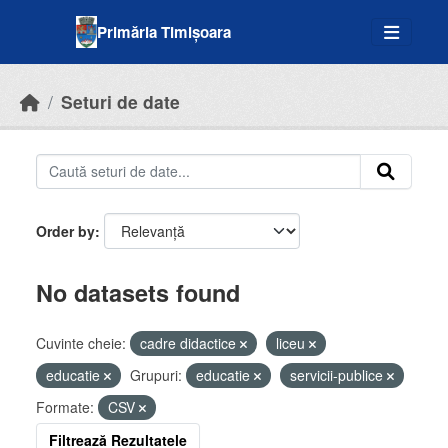
Skip to main content
Primăria Timișoara
Seturi de date
Order by
No datasets found
Cuvinte cheie:
cadre didactice
liceu
educatie
Grupuri:
educatie
servicii-publice
Formate:
CSV
Filtrează Rezultatele