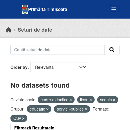
Skip to main content
Primăria Timișoara
Seturi de date
Order by
No datasets found
Cuvinte cheie:
cadre didactice
liceu
scoala
Grupuri:
educatie
servicii-publice
Formate:
CSV
Filtrează Rezultatele