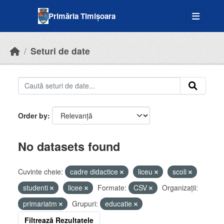
Skip to main content
Primăria Timișoara
Seturi de date
Order by
No datasets found
Cuvinte cheie:
cadre didactice
liceu
scoli
studenti
licee
Formate:
CSV
Organizații:
primariatm
Grupuri:
educatie
Filtrează Rezultatele