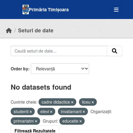
Skip to main content
Primăria Timișoara
Seturi de date
Order by
No datasets found
Cuvinte cheie:
cadre didactice
liceu
studenti
elevi
invatamant
Organizații:
primariatm
Grupuri:
educatie
Filtrează Rezultatele