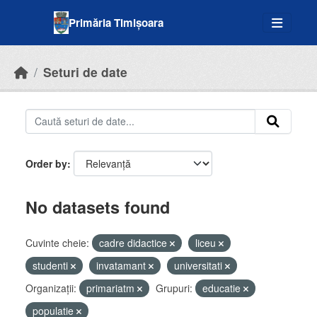
Skip to main content
Primăria Timișoara
Seturi de date
Order by
No datasets found
Cuvinte cheie:
cadre didactice
liceu
studenti
invatamant
universitati
Organizații:
primariatm
Grupuri:
educatie
populatie