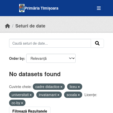
Skip to main content
Primăria Timișoara
Seturi de date
Order by
No datasets found
Cuvinte cheie:
cadre didactice
liceu
universitati
invatamant
scoala
Licenţe:
cc-by
Filtrează Rezultatele