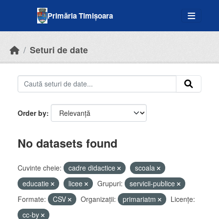
Skip to main content
Primăria Timișoara
Seturi de date
Order by
No datasets found
Cuvinte cheie:
cadre didactice
scoala
educatie
licee
Grupuri:
servicii-publice
Formate:
CSV
Organizații:
primariatm
Licenţe:
cc-by