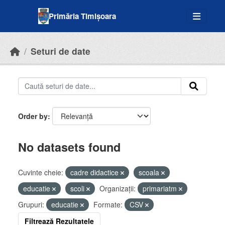
Skip to main content
Primăria Timișoara
Seturi de date
Order by
No datasets found
Cuvinte cheie:
cadre didactice
scoala
educatie
scoli
Organizații:
primariatm
Grupuri:
educatie
Formate:
CSV
Filtrează Rezultatele