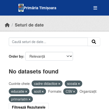
Skip to main content
Primăria Timișoara
Seturi de date
Order by
No datasets found
Cuvinte cheie:
cadre didactice
scoala
educatie
scoli
Formate:
CSV
Organizații:
primariatm
Filtrează Rezultatele