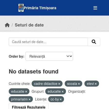
Skip to main content
Primăria Timișoara
Seturi de date
Order by
No datasets found
Cuvinte cheie:
cadre didactice
scoala
elevi
educatie
Grupuri:
educatie
Organizații:
primariatm
Licenţe:
cc-by
Filtrează Rezultatele