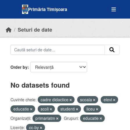
Skip to main content
Primăria Timișoara
Seturi de date
Order by
No datasets found
Cuvinte cheie:
cadre didactice
scoala
elevi
educatie
scoli
studenti
liceu
Organizații:
primariatm
Grupuri:
educatie
Licenţe:
cc-by