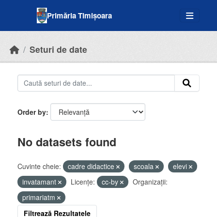
Skip to main content
Primăria Timișoara
Seturi de date
Order by
No datasets found
Cuvinte cheie:
cadre didactice
scoala
elevi
invatamant
Licenţe:
cc-by
Organizații:
primariatm
Filtrează Rezultatele