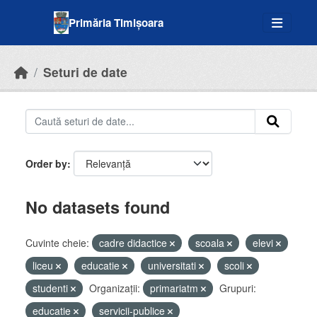
Skip to main content
Primăria Timișoara
Seturi de date
Order by
No datasets found
Cuvinte cheie:
cadre didactice
scoala
elevi
liceu
educatie
universitati
scoli
studenti
Organizații:
primariatm
Grupuri:
educatie
servicii-publice