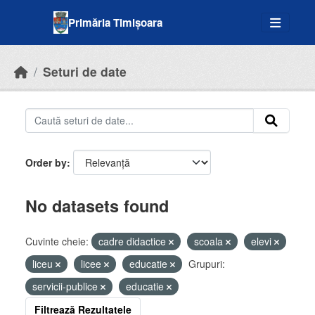
Skip to main content
Primăria Timișoara
Seturi de date
Order by
No datasets found
Cuvinte cheie:
cadre didactice
scoala
elevi
liceu
licee
educatie
Grupuri:
servicii-publice
educatie
Filtrează Rezultatele