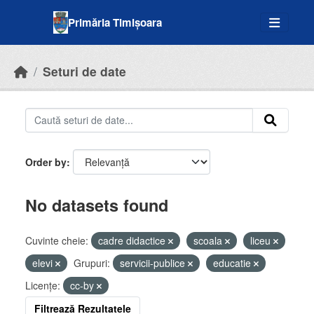
Skip to main content
Primăria Timișoara
Seturi de date
Order by
No datasets found
Cuvinte cheie:
cadre didactice
scoala
liceu
elevi
Grupuri:
servicii-publice
educatie
Licenţe:
cc-by
Filtrează Rezultatele