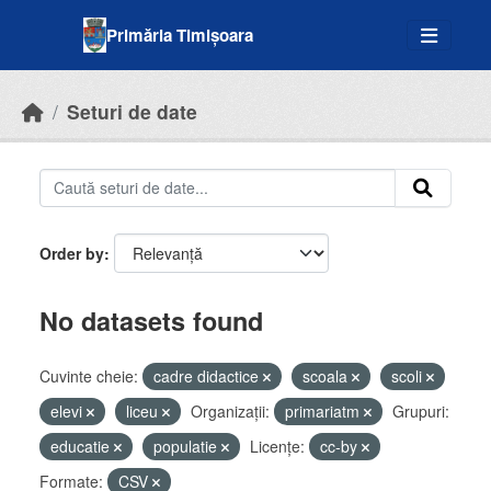
Skip to main content
Primăria Timișoara
Seturi de date
Order by
No datasets found
Cuvinte cheie:
cadre didactice
scoala
scoli
elevi
liceu
Organizații:
primariatm
Grupuri:
educatie
populatie
Licenţe:
cc-by
Formate:
CSV