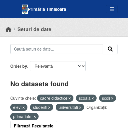
Skip to main content
Primăria Timișoara
Seturi de date
Order by
No datasets found
Cuvinte cheie:
cadre didactice
scoala
scoli
elevi
studenti
universitati
Organizații:
primariatm
Filtrează Rezultatele