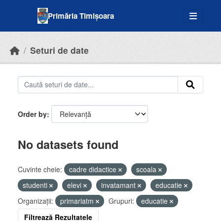
Skip to main content
Primăria Timișoara
Seturi de date
Order by
No datasets found
Cuvinte cheie:
cadre didactice
scoala
studenti
elevi
invatamant
educatie
Organizații:
primariatm
Grupuri:
educatie
Filtrează Rezultatele