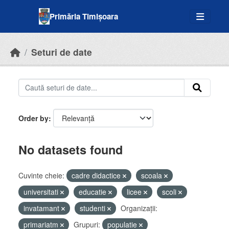
Skip to main content
Primăria Timișoara
Seturi de date
Order by
No datasets found
Cuvinte cheie:
cadre didactice
scoala
universitati
educatie
licee
scoli
invatamant
studenti
Organizații:
primariatm
Grupuri:
populatie