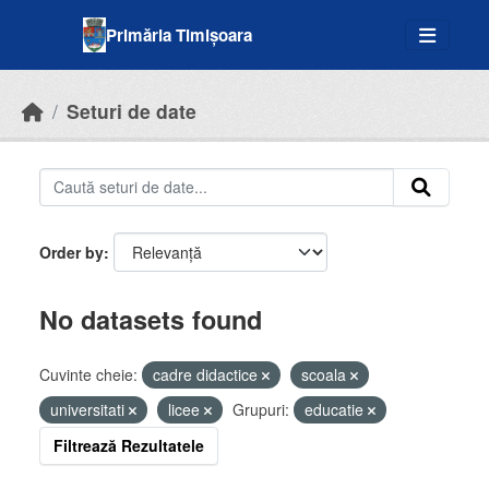
Skip to main content
Primăria Timișoara
Seturi de date
Order by
No datasets found
Cuvinte cheie:
cadre didactice
scoala
universitati
licee
Grupuri:
educatie
Filtrează Rezultatele