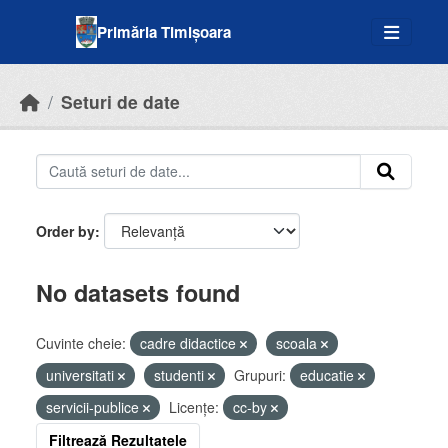
Skip to main content
Primăria Timișoara
Seturi de date
Order by
No datasets found
Cuvinte cheie:
cadre didactice
scoala
universitati
studenti
Grupuri:
educatie
servicii-publice
Licenţe:
cc-by
Filtrează Rezultatele