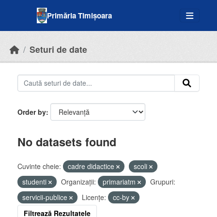
Skip to main content
Primăria Timișoara
Seturi de date
Order by
No datasets found
Cuvinte cheie:
cadre didactice
scoli
studenti
Organizații:
primariatm
Grupuri:
servicii-publice
Licenţe:
cc-by
Filtrează Rezultatele