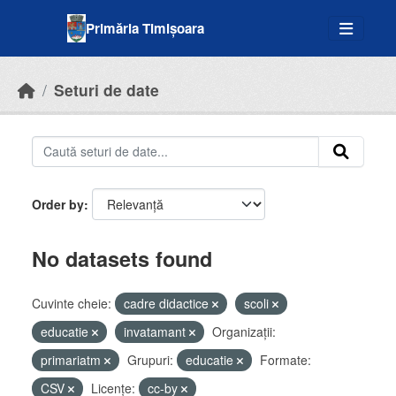
Skip to main content
Primăria Timișoara
Seturi de date
Order by
No datasets found
Cuvinte cheie:
cadre didactice
scoli
educatie
invatamant
Organizații:
primariatm
Grupuri:
educatie
Formate:
CSV
Licenţe:
cc-by