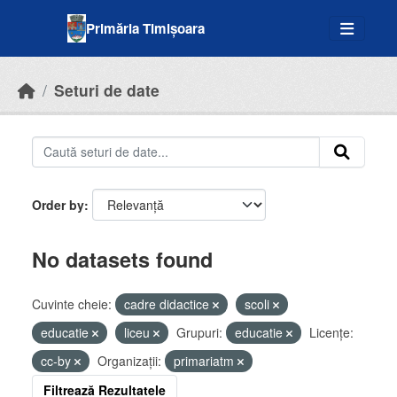
Skip to main content
Primăria Timișoara
Seturi de date
Order by
No datasets found
Cuvinte cheie:
cadre didactice
scoli
educatie
liceu
Grupuri:
educatie
Licenţe:
cc-by
Organizații:
primariatm
Filtrează Rezultatele