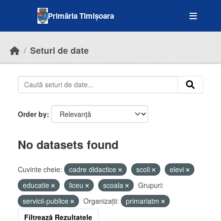
Skip to main content
Primăria Timișoara
Seturi de date
Order by
No datasets found
Cuvinte cheie:
cadre didactice
scoli
elevi
educatie
liceu
scoala
Grupuri:
servicii-publice
Organizații:
primariatm
Filtrează Rezultatele