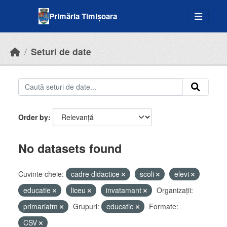
Skip to main content
Primăria Timișoara
Seturi de date
Order by
No datasets found
Cuvinte cheie:
cadre didactice
scoli
elevi
educatie
liceu
invatamant
Organizații:
primariatm
Grupuri:
educatie
Formate:
CSV