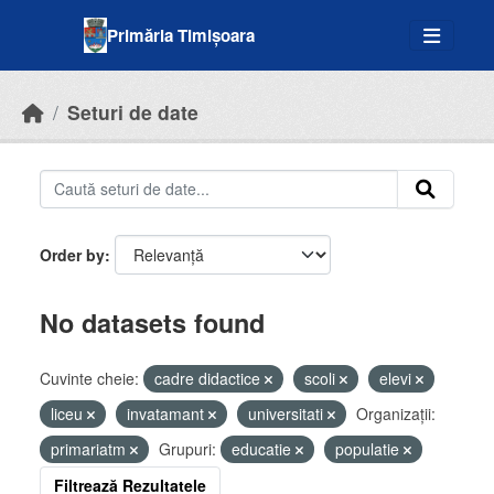
Skip to main content
Primăria Timișoara
Seturi de date
Order by
No datasets found
Cuvinte cheie:
cadre didactice
scoli
elevi
liceu
invatamant
universitati
Organizații:
primariatm
Grupuri:
educatie
populatie
Filtrează Rezultatele