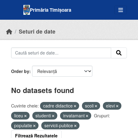
Skip to main content
Primăria Timișoara
Seturi de date
Order by
No datasets found
Cuvinte cheie:
cadre didactice
scoli
elevi
liceu
studenti
invatamant
Grupuri:
populatie
servicii-publice
Filtrează Rezultatele